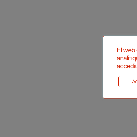
El web 
analíti
accediu
Ad