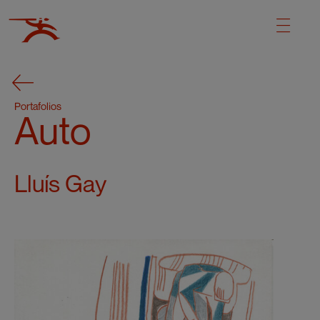
Portafolios
Auto
Lluís Gay