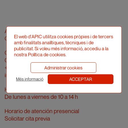
Asociació Professional d'Il·lustradors de
El web d'APIC utilitza cookies pròpies i de tercers
Catalunya
amb finalitats analítiques, tècniques i de
publicitat. Si voleu més informació, accediu a la
Calle Londres, 96, pral. 2a
nostra Política de cookies.
08036 Barcelona
+34 934 161 474
Administrar cookies
info@apic.cat
ACCEPTAR
Més informació
Horario de atención telefónica
De lunes a viernes de 10 a 14 h
Horario de atención presencial
Solicitar cita previa