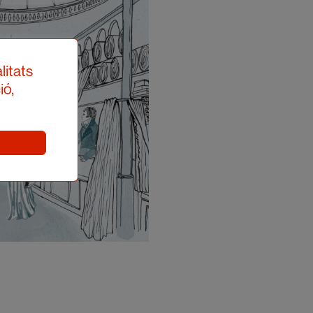
litats
ió,