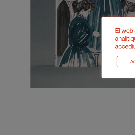
El web 
analíti
accediu
Ad