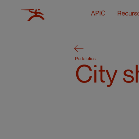
APIC
Recurs
Portafolios
City 