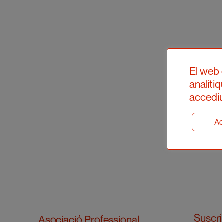
El web 
analíti
accediu
Ad
Suscrí
Asociació Professional