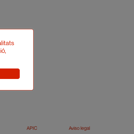
litats
ió,
APIC
Aviso legal