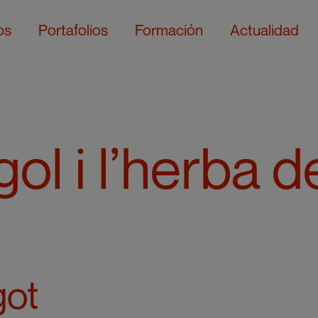
os
Portafolios
Formación
Actualidad
gol i l’herba d
l
got