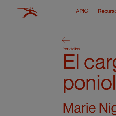
APIC
Recurs
Portafolios
El car
ponio
Marie Ni