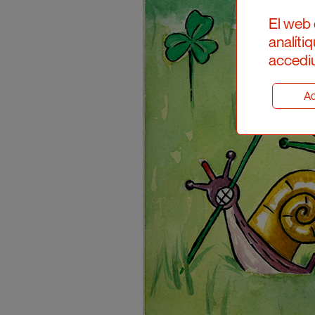
El web 
analíti
accediu
Ad