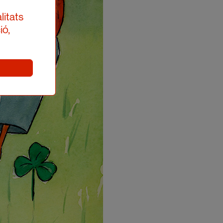
litats
ió,