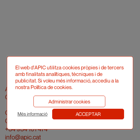
El web d'APIC utilitza cookies pròpies i de tercers
amb finalitats analítiques, tècniques i de
publicitat. Si voleu més informació, accediu a la
nostra Política de cookies.
Asociació Professional d'Il·lustradors de
Catalunya
Administrar cookies
Calle Londres, 96, pral. 2a
ACCEPTAR
Més informació
08036 Barcelona
+34 934 161 474
info@apic.cat