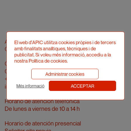
Asociació Professional d'Il·lustradors de
El web d'APIC utilitza cookies pròpies i de tercers
Catalunya
amb finalitats analítiques, tècniques i de
publicitat. Si voleu més informació, accediu a la
nostra Política de cookies.
Calle Londres, 96, pral. 2a
08036 Barcelona
Administrar cookies
+34 934 161 474
info@apic.cat
ACCEPTAR
Més informació
Horario de atención telefónica
De lunes a viernes de 10 a 14 h
Horario de atención presencial
Solicitar cita previa