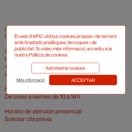
Asociació Professional d'Il·lustradors de
Catalunya
El web d'APIC utilitza cookies pròpies i de tercers
amb finalitats analítiques, tècniques i de
publicitat. Si voleu més informació, accediu a la
Calle Londres, 96, pral. 2a
nostra Política de cookies.
08036 Barcelona
+34 934 161 474
Administrar cookies
info@apic.cat
ACCEPTAR
Més informació
Horario de atención telefónica
De lunes a viernes de 10 a 14 h
Horario de atención presencial
Solicitar cita previa