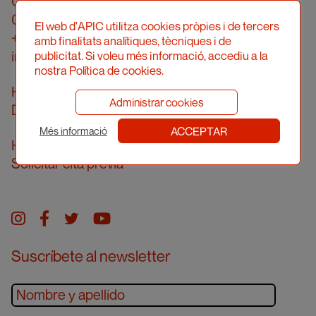
Calle Londres, 96, pral. 2a
08036 Barcelona
El web d'APIC utilitza cookies pròpies i de tercers
+34 934 161 474
amb finalitats analítiques, tècniques i de
info@apic.cat
publicitat. Si voleu més informació, accediu a la
nostra Política de cookies.
Horario de atención telefónica
Administrar cookies
De lunes a viernes de 10 a 14 h
ACCEPTAR
Més informació
Horario de atención presencial
Solicitar cita previa
Instagram
facebook
twitter
youtube
Suscríbete al newsletter