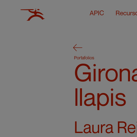
APIC
Recurs
Portafolios
Girona
llapis
Laura Re