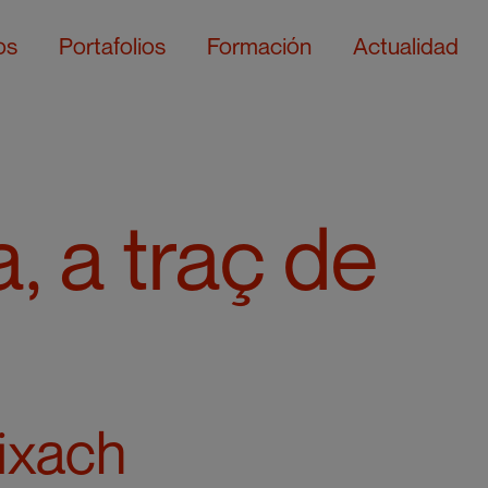
os
Portafolios
Formación
Actualidad
, a traç de
ixach