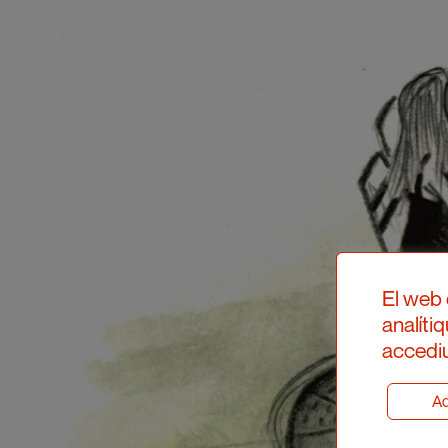
El web 
analíti
accediu
Ad