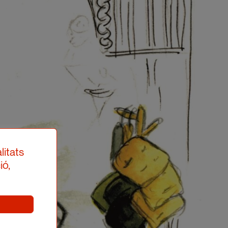
litats
ió,