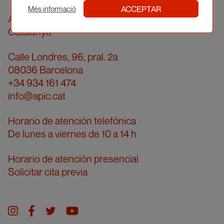
ACCEPTAR
Més informació
Asociació Professional d'Il·lustradors de
Catalunya
Calle Londres, 96, pral. 2a
08036 Barcelona
+34 934 161 474
info@apic.cat
Horario de atención telefónica
De lunes a viernes de 10 a 14 h
Horario de atención presencial
Solicitar cita previa
Instagram
facebook
twitter
youtube