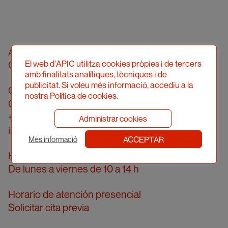
Asociació Professional d'Il·lustradors de
El web d'APIC utilitza cookies pròpies i de tercers
Catalunya
amb finalitats analítiques, tècniques i de
publicitat. Si voleu més informació, accediu a la
Calle Londres, 96, pral. 2a
nostra Política de cookies.
08036 Barcelona
+34 934 161 474
Administrar cookies
info@apic.cat
ACCEPTAR
Més informació
Horario de atención telefónica
De lunes a viernes de 10 a 14 h
Horario de atención presencial
Solicitar cita previa