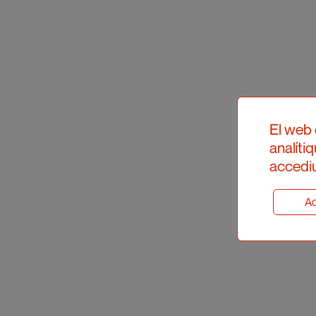
El web 
analíti
accediu
Ad