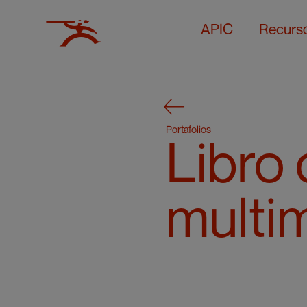
APIC
Recurs
Portafolios
Libro 
multim