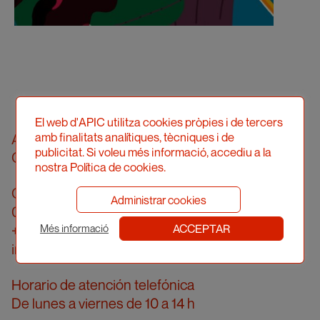
El web d'APIC utilitza cookies pròpies i de tercers
amb finalitats analítiques, tècniques i de
Asociació Professional d'Il·lustradors de
publicitat. Si voleu més informació, accediu a la
Catalunya
nostra Política de cookies.
Calle Londres, 96, pral. 2a
Administrar cookies
08036 Barcelona
ACCEPTAR
+34 934 161 474
Més informació
info@apic.cat
Horario de atención telefónica
De lunes a viernes de 10 a 14 h