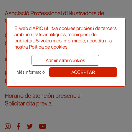
Asociació Professional d'Il·lustradors de
Catalunya
El web d'APIC utilitza cookies pròpies i de tercers
amb finalitats analítiques, tècniques i de
Calle Londres, 96, pral. 2a
publicitat. Si voleu més informació, accediu a la
08036 Barcelona
nostra Política de cookies.
+34 934 161 474
info@apic.cat
Administrar cookies
ACCEPTAR
Horario de atención telefónica
Més informació
De lunes a viernes de 10 a 14 h
Horario de atención presencial
Solicitar cita previa
Instagram
facebook
twitter
youtube