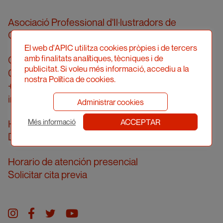
Asociació Professional d'Il·lustradors de
Catalunya
El web d'APIC utilitza cookies pròpies i de tercers
amb finalitats analítiques, tècniques i de
Calle Londres, 96, pral. 2a
publicitat. Si voleu més informació, accediu a la
08036 Barcelona
nostra Política de cookies.
+34 934 161 474
info@apic.cat
Administrar cookies
ACCEPTAR
Horario de atención telefónica
Més informació
De lunes a viernes de 10 a 14 h
Horario de atención presencial
Solicitar cita previa
Instagram
facebook
twitter
youtube