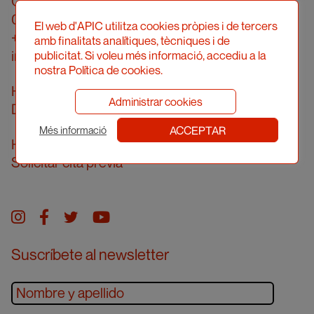
Calle Londres, 96, pral. 2a
08036 Barcelona
El web d'APIC utilitza cookies pròpies i de tercers
+34 934 161 474
amb finalitats analítiques, tècniques i de
info@apic.cat
publicitat. Si voleu més informació, accediu a la
nostra Política de cookies.
Horario de atención telefónica
Administrar cookies
De lunes a viernes de 10 a 14 h
ACCEPTAR
Més informació
Horario de atención presencial
Solicitar cita previa
Instagram
facebook
twitter
youtube
Suscríbete al newsletter