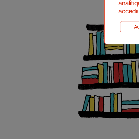
analíti
accediu
Ad