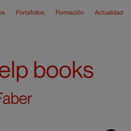
os
Portafolios
Formación
Actualidad
help books
Faber