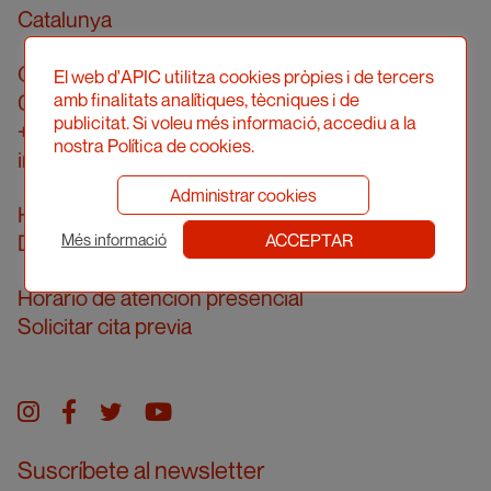
Catalunya
Calle Londres, 96, pral. 2a
El web d'APIC utilitza cookies pròpies i de tercers
amb finalitats analítiques, tècniques i de
08036 Barcelona
publicitat. Si voleu més informació, accediu a la
+34 934 161 474
nostra Política de cookies.
info@apic.cat
Administrar cookies
Horario de atención telefónica
ACCEPTAR
De lunes a viernes de 10 a 14 h
Més informació
Horario de atención presencial
Solicitar cita previa
Instagram
facebook
twitter
youtube
Suscríbete al newsletter