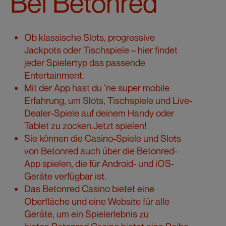
Bei Betonred
Ob klassische Slots, progressive
Jackpots oder Tischspiele – hier findet
jeder Spielertyp das passende
Entertainment.
Mit der App hast du ‘ne super mobile
Erfahrung, um Slots, Tischspiele und Live-
Dealer-Spiele auf deinem Handy oder
Tablet zu zocken.Jetzt spielen!
Sie können die Casino-Spiele und Slots
von Betonred auch über die Betonred-
App spielen, die für Android- und iOS-
Geräte verfügbar ist.
Das Betonred Casino bietet eine
Oberfläche und eine Website für alle
Geräte, um ein Spielerlebnis zu