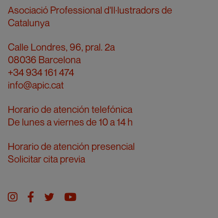
Asociació Professional d'Il·lustradors de
Catalunya
Calle Londres, 96, pral. 2a
08036 Barcelona
+34 934 161 474
info@apic.cat
Horario de atención telefónica
De lunes a viernes de 10 a 14 h
Horario de atención presencial
Solicitar cita previa
Instagram
facebook
twitter
youtube