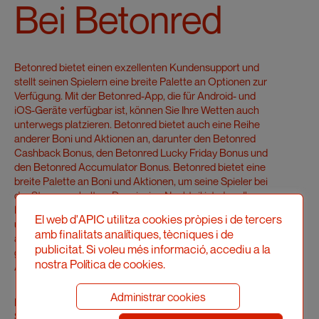
Bei Betonred
Betonred bietet einen exzellenten Kundensupport und
stellt seinen Spielern eine breite Palette an Optionen zur
Verfügung. Mit der Betonred-App, die für Android- und
iOS-Geräte verfügbar ist, können Sie Ihre Wetten auch
unterwegs platzieren. Betonred bietet auch eine Reihe
anderer Boni und Aktionen an, darunter den Betonred
Cashback Bonus, den Betonred Lucky Friday Bonus und
den Betonred Accumulator Bonus. Betonred bietet eine
breite Palette an Boni und Aktionen, um seine Spieler bei
der Stange zu halten. Der einzige Nachteil ist, dass Ihr
Herkunftsland bestimmen kann, welche Einzahlungen
El web d'APIC utilitza cookies pròpies i de tercers
und Auszahlungen für Sie verfügbar sind. Betonred bietet
amb finalitats analítiques, tècniques i de
auch eine fantastische Online-Poker-Plattform mit einer
publicitat. Si voleu més informació, accediu a la
großen Auswahl an Turnieren und Cash-Games zur
nostra Política de cookies.
Auswahl.
Administrar cookies
Mit Anbietern wie Pragmatic Play und Yggdrasil können
Sie innovative Gameplay-Features wie High-RTP-Slots,