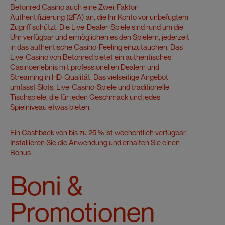
Betonred Casino auch eine Zwei-Faktor-
Authentifizierung (2FA) an, die Ihr Konto vor unbefugtem
Zugriff schützt. Die Live-Dealer-Spiele sind rund um die
Uhr verfügbar und ermöglichen es den Spielern, jederzeit
in das authentische Casino-Feeling einzutauchen. Das
Live-Casino von Betonred bietet ein authentisches
Casinoerlebnis mit professionellen Dealern und
Streaming in HD-Qualität. Das vielseitige Angebot
umfasst Slots, Live-Casino-Spiele und traditionelle
Tischspiele, die für jeden Geschmack und jedes
Spielniveau etwas bieten.
Ein Cashback von bis zu 25 % ist wöchentlich verfügbar.
Installieren Sie die Anwendung und erhalten Sie einen
Bonus
Boni &
Promotionen