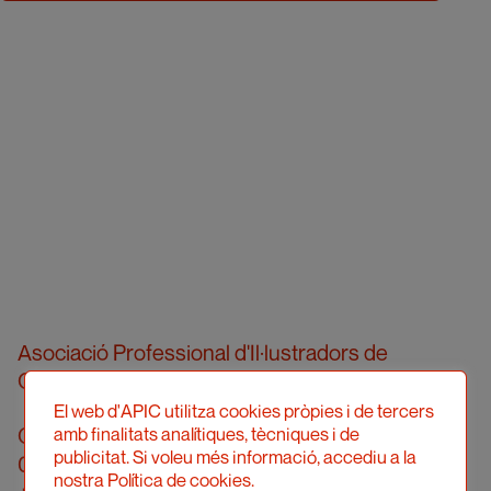
Asociació Professional d'Il·lustradors de
Catalunya
El web d'APIC utilitza cookies pròpies i de tercers
Calle Londres, 96, pral. 2a
amb finalitats analítiques, tècniques i de
publicitat. Si voleu més informació, accediu a la
08036 Barcelona
nostra Política de cookies.