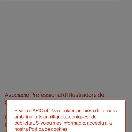
Asociació Professional d'Il·lustradors de
Catalunya
El web d'APIC utilitza cookies pròpies i de tercers
Calle Londres, 96, pral. 2a
amb finalitats analítiques, tècniques i de
publicitat. Si voleu més informació, accediu a la
08036 Barcelona
nostra Política de cookies.