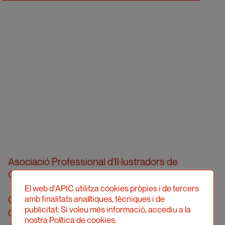
Asociació Professional d'Il·lustradors de
Catalunya
El web d'APIC utilitza cookies pròpies i de tercers
Calle Londres, 96, pral. 2a
amb finalitats analítiques, tècniques i de
publicitat. Si voleu més informació, accediu a la
08036 Barcelona
nostra Política de cookies.