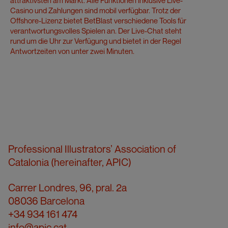
attraktivsten am Markt. Alle Funktionen inklusive Live-
Casino und Zahlungen sind mobil verfügbar. Trotz der
Offshore-Lizenz bietet BetBlast verschiedene Tools für
verantwortungsvolles Spielen an. Der Live-Chat steht
rund um die Uhr zur Verfügung und bietet in der Regel
Antwortzeiten von unter zwei Minuten.
Professional Illustrators’ Association of
Catalonia (hereinafter, APIC)
Carrer Londres, 96, pral. 2a
08036 Barcelona
+34 934 161 474
info@apic.cat