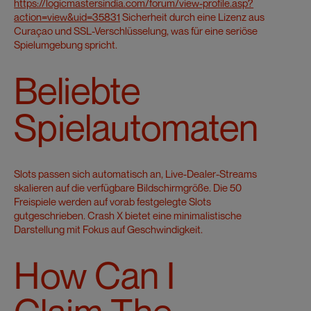
https://logicmastersindia.com/forum/view-profile.asp?
action=view&uid=35831
Sicherheit durch eine Lizenz aus
Curaçao und SSL-Verschlüsselung, was für eine seriöse
Spielumgebung spricht.
Beliebte
Spielautomaten
Slots passen sich automatisch an, Live-Dealer-Streams
skalieren auf die verfügbare Bildschirmgröße. Die 50
Freispiele werden auf vorab festgelegte Slots
gutgeschrieben. Crash X bietet eine minimalistische
Darstellung mit Fokus auf Geschwindigkeit.
How Can I