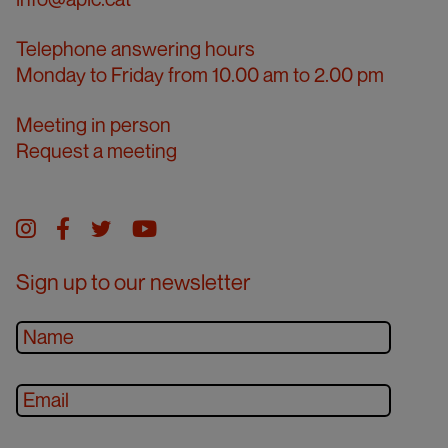
Telephone answering hours
Monday to Friday from 10.00 am to 2.00 pm
Meeting in person
Request a meeting
Instagram
facebook
twitter
youtube
Sign up to our newsletter