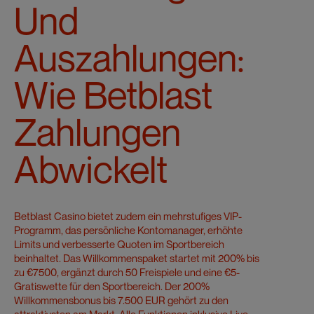
Und
Auszahlungen:
Wie Betblast
Zahlungen
Abwickelt
Betblast Casino bietet zudem ein mehrstufiges VIP-
Programm, das persönliche Kontomanager, erhöhte
Limits und verbesserte Quoten im Sportbereich
beinhaltet. Das Willkommenspaket startet mit 200% bis
zu €7500, ergänzt durch 50 Freispiele und eine €5-
Gratiswette für den Sportbereich. Der 200%
Willkommensbonus bis 7.500 EUR gehört zu den