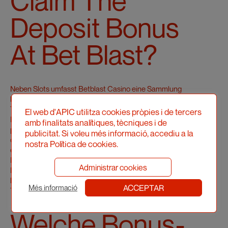
Claim The
Deposit Bonus
At Bet Blast?
Neben Slots umfasst Betblast Casino eine Sammlung
klassischer Tischspiele. Immortal Romance und
Thunderstruck II runden das Microgaming-Angebot ab.
El web d'APIC utilitza cookies pròpies i de tercers
Microgaming bringt mit Mega Moolah den bekanntesten
amb finalitats analítiques, tècniques i de
progressiven Jackpot-Slot der Branche ein – mit
publicitat. Si voleu més informació, accediu a la
dokumentierten Gewinnen von über €20 Millionen in
nostra Política de cookies.
einzelnen Auszahlungen. Razor Shark, ursprünglich von
Push Gaming, gehört ebenfalls zu den Titeln, die bei
Administrar cookies
Betblast verfügbar sind. Dead or Alive und Dead or Alive 2
bedienen Spieler, die hohe Volatilität mit Western-
ACCEPTAR
Més informació
Thematik kombinieren wollen.
Welche Bonus-