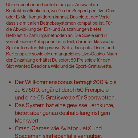
Uhr erreichbar und bietet eine gute Auswahl an
Kontaktmöglichkeiten, wo Du den Support per Live-Chat
oder E-Mail kontaktieren kannst. Das bietet den Vorteil,
dass sie mit allen Betriebssystemen kompatibel ist. Für
die Abwicklung der Ein- und Auszahlungen bietet
Betblast 15 Zahlungsmethoden an. Die Spiele sind in
verschiedene Kategorien unterteilt, darunter klassische
Spielautomaten, Megaways-Slots, Jackpots, Tisch- und
Kartenspiele sowie ein umfangreiches Live-Casino. Nach
der Einzahlung erhältst Du sofort 50 Freispiele für den
Slot Wanted Dead or a Wild und die Sport-Gratiswette.
Der Willkommensbonus beträgt 200% bis
zu €7500, ergänzt durch 50 Freispiele
und eine €5-Gratiswette für Sportwetten.
Das System hat eine gewisse Lernkurve,
bietet aber genau deshalb langfristigen
Mehrwert.
Crash-Games wie Aviator, JetX und
Spaceman sind ebenfalls verfügbar.