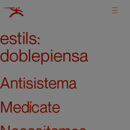
estils:
doblepiensa
Antisistema
Medícate