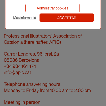
Administrar cookies
ACCEPTAR
Més informació
Professional Illustrators’ Association of
Catalonia (hereinafter, APIC)
Carrer Londres, 96, pral. 2a
08036 Barcelona
+34 934 161 474
info@apic.cat
Telephone answering hours
Monday to Friday from 10.00 am to 2.00 pm
Meeting in person