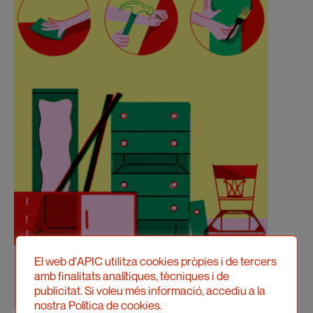
El web d'APIC utilitza cookies pròpies i de tercers
amb finalitats analítiques, tècniques i de
publicitat. Si voleu més informació, accediu a la
nostra Política de cookies.