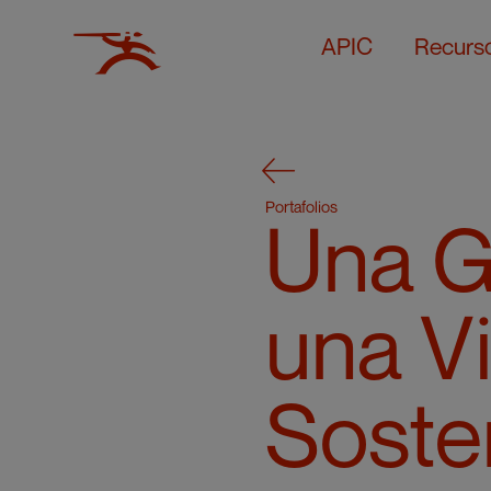
APIC
Recurs
Portafolios
Una Gu
una V
Soste