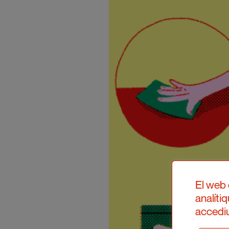
El web 
analíti
accediu