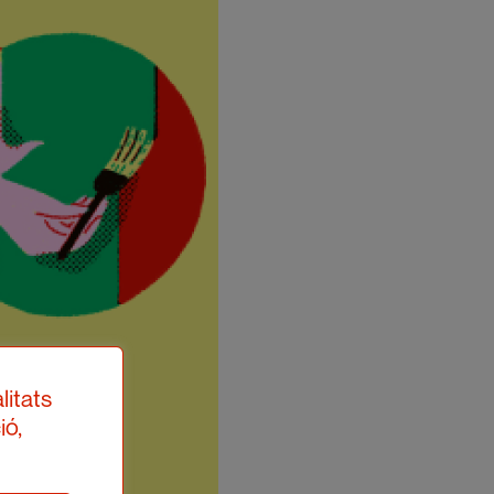
litats
ió,