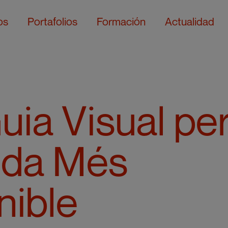
os
Portafolios
Formación
Actualidad
ia Visual per
ida Més
nible