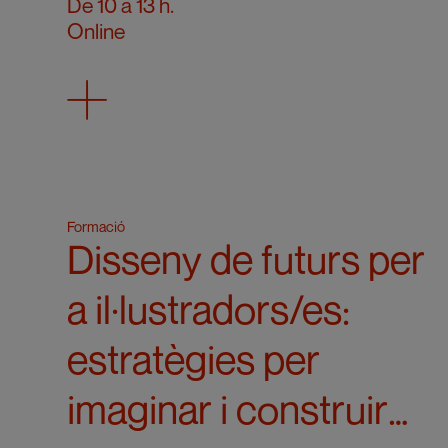
segons
De 10 a 13 h.
Online
Formació
Disseny de futurs per
a il·lustradors/es:
estratègies per
imaginar i construir