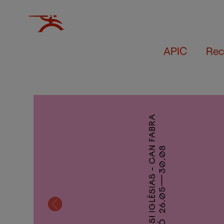
APIC
Rec