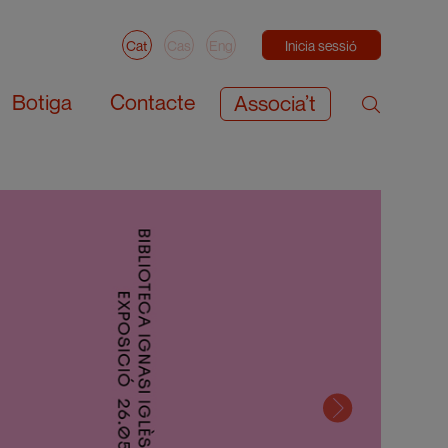
Cat
Cas
Eng
Inicia sessió
Botiga
Contacte
Associa’t