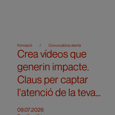
Formació
/
Convocatòria oberta
Crea vídeos que
generin impacte.
Claus per captar
l'atenció de la teva
audiència en 60
09.07.2026