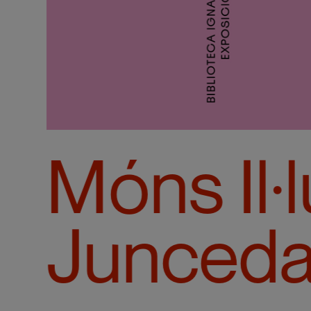
Móns Il·
Junced