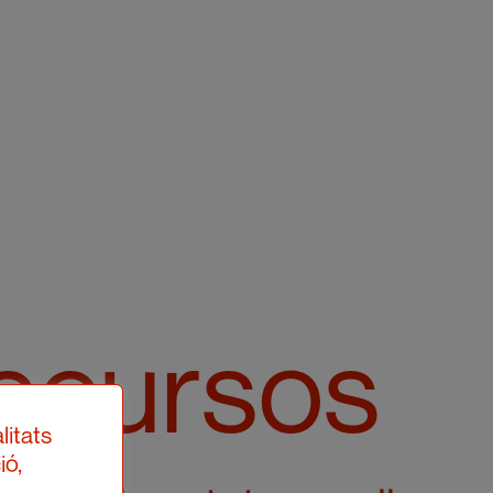
recursos
litats
ió,