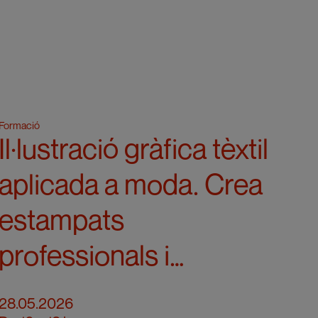
Formació
Il·lustració gràfica tèxtil
aplicada a moda. Crea
estampats
professionals i
accedeix al sector
28.05.2026