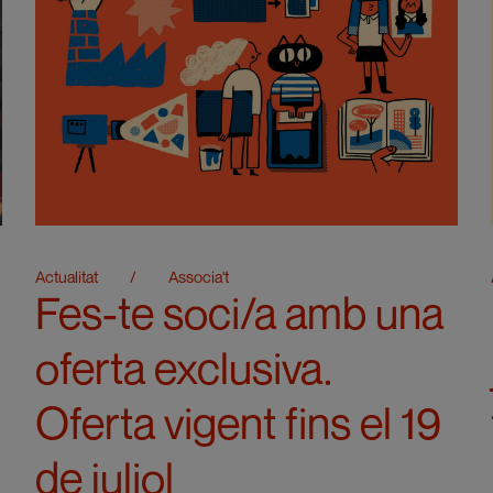
Actualitat
/
Associa't
Fes-te soci/a amb una
oferta exclusiva.
Oferta vigent fins el 19
de juliol