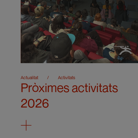
Actualitat
/
Activitats
Pròximes activitats
2026