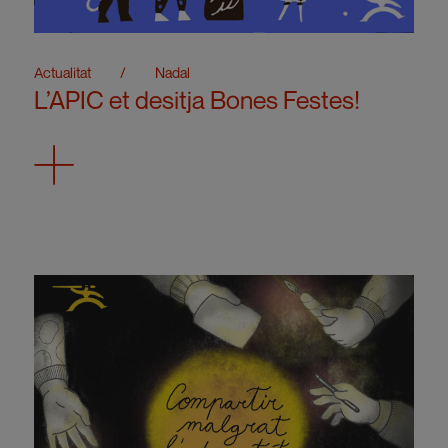
Actualitat
/
Nadal
L’APIC et desitja Bones Festes!