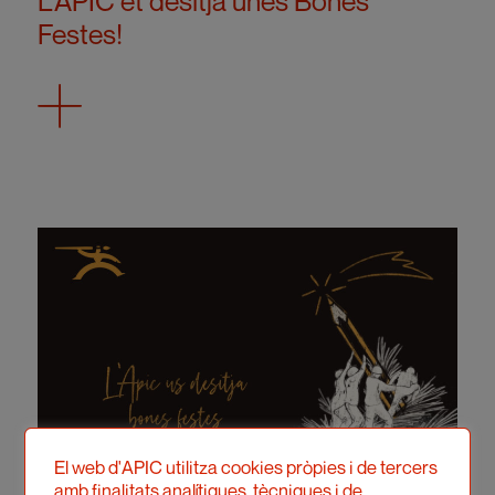
L’APIC et desitja unes Bones
Festes!
El web d'APIC utilitza cookies pròpies i de tercers
amb finalitats analítiques, tècniques i de