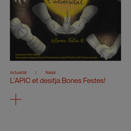
Actualitat
/
Nadal
L'APIC et desitja Bones Festes!