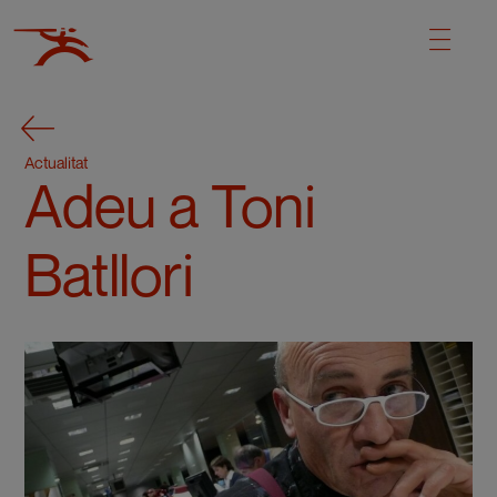
Actualitat
Adeu a Toni
Batllori