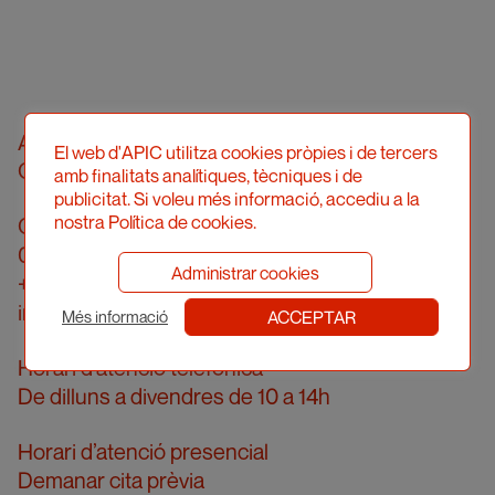
Associació Professional d’Il·lustradors de
El web d'APIC utilitza cookies pròpies i de tercers
Catalunya
amb finalitats analítiques, tècniques i de
publicitat. Si voleu més informació, accediu a la
nostra Política de cookies.
Carrer Londres, 96, pral. 2a
08036 Barcelona
Administrar cookies
+34 934 161 474
info@apic.cat
ACCEPTAR
Més informació
Horari d’atenció telefònica
De dilluns a divendres de 10 a 14h
Horari d’atenció presencial
Demanar cita prèvia