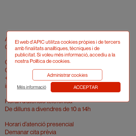
Associació Professional d’Il·lustradors de
El web d'APIC utilitza cookies pròpies i de tercers
Catalunya
amb finalitats analítiques, tècniques i de
publicitat. Si voleu més informació, accediu a la
nostra Política de cookies.
Carrer Londres, 96, pral. 2a
08036 Barcelona
Administrar cookies
+34 934 161 474
info@apic.cat
ACCEPTAR
Més informació
Horari d’atenció telefònica
De dilluns a divendres de 10 a 14h
Horari d’atenció presencial
Demanar cita prèvia