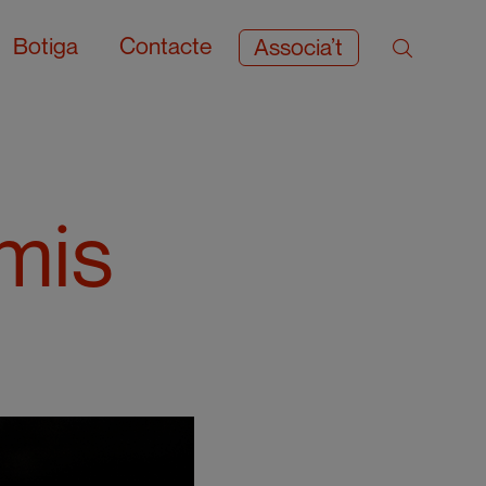
Botiga
Contacte
Associa’t
mis