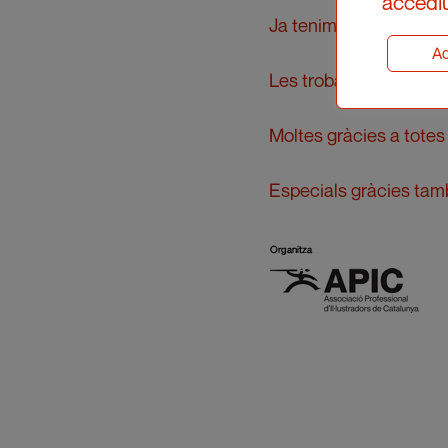
accediu
Ja tenim les imatges d
Ad
Les trobaràs
aquí
.
Moltes gràcies a totes i
Especials gràcies tam