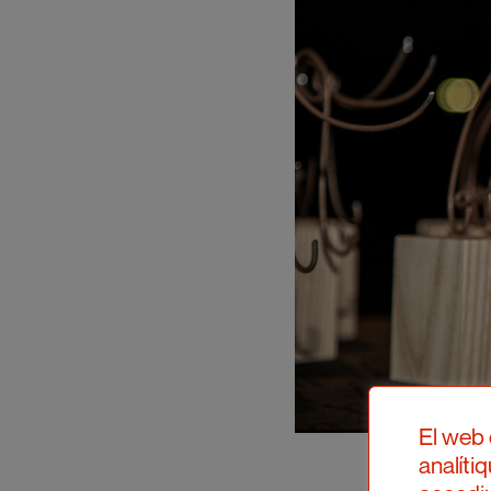
El web 
analíti