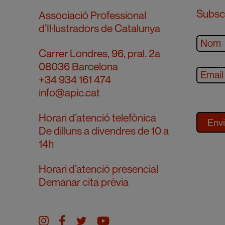
Subscr
Associació Professional
d’Il·lustradors de Catalunya
Carrer Londres, 96, pral. 2a
08036 Barcelona
+34 934 161 474
info@apic.cat
Horari d’atenció telefònica
De dilluns a divendres de 10 a
14h
Horari d’atenció presencial
Demanar cita prèvia
Instagram
facebook
twitter
youtube