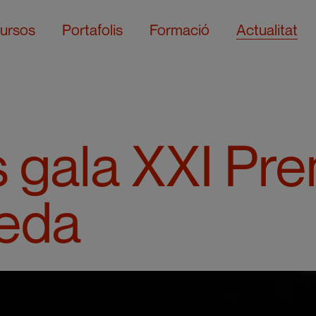
ursos
Portafolis
Formació
Actualitat
 gala XXI Pre
eda