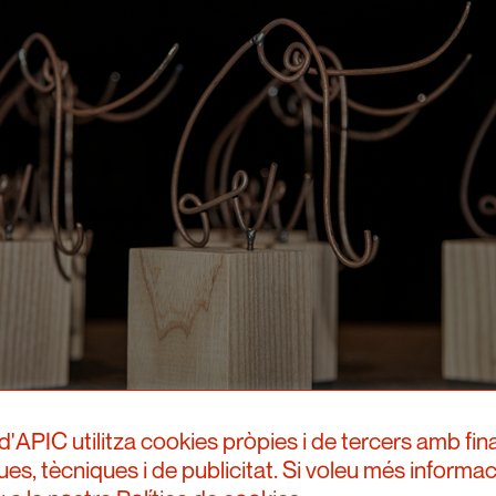
d'APIC utilitza cookies pròpies i de tercers amb fina
ques, tècniques i de publicitat. Si voleu més informac