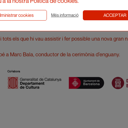
 a la nostra Política de cookies.
e la gala dels Junceda 2023.
ministrar cookies
ACCEPTAR
Més informació
 tots els que hi vau assistir i fer possible una nova gran nit
bé a Marc Bala, conductor de la cerimònia d’enguany.