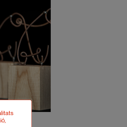
litats
ió,