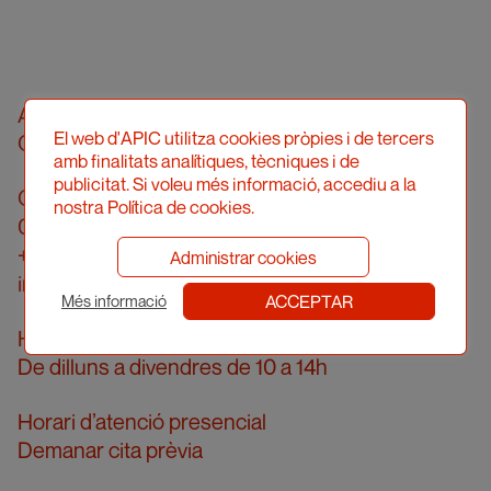
Associació Professional d’Il·lustradors de
El web d'APIC utilitza cookies pròpies i de tercers
Catalunya
amb finalitats analítiques, tècniques i de
publicitat. Si voleu més informació, accediu a la
Carrer Londres, 96, pral. 2a
nostra Política de cookies.
08036 Barcelona
+34 934 161 474
Administrar cookies
info@apic.cat
ACCEPTAR
Més informació
Horari d’atenció telefònica
De dilluns a divendres de 10 a 14h
Horari d’atenció presencial
Demanar cita prèvia