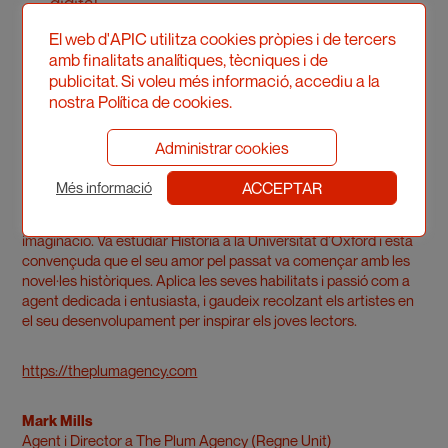
digital
El web d'APIC utilitza cookies pròpies i de tercers
amb finalitats analítiques, tècniques i de
Coneix els nostres ponents
publicitat. Si voleu més informació, accediu a la
nostra Política de cookies.
Daisy Bee Butterworth
Administrar cookies
Agent a The Plum Agency (Regne Unit)
ACCEPTAR
Més informació
Daisy Bee treballa amb diversos artistes a The Plum Agency i
s’inspira en la influència que les imatges poden tenir a la
imaginació. Va estudiar Història a la Universitat d’Oxford i està
convençuda que el seu amor pel passat va començar amb les
novel·les històriques. Aplica les seves habilitats i passió com a
agent dedicada i entusiasta, i gaudeix recolzant els artistes en
el seu desenvolupament per inspirar els joves lectors.
https://theplumagency.com
Mark Mills
Agent i Director a The Plum Agency (Regne Unit)