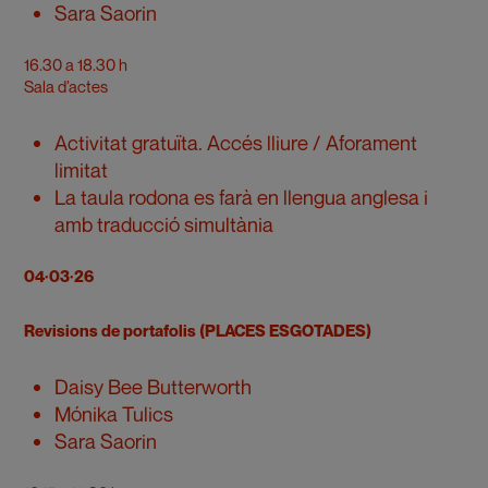
Sara Saorin
16.30 a 18.30 h
Sala d’actes
Activitat gratuïta. Accés lliure / Aforament
limitat
La taula rodona es farà en llengua anglesa i
amb traducció simultània
04·03·26
Revisions de portafolis
(PLACES ESGOTADES)
Daisy Bee Butterworth
Mónika Tulics
Sara Saorin