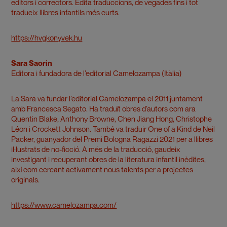
editors i correctors. Edita traduccions, de vegades fins i tot
tradueix llibres infantils més curts.
https://hvgkonyvek.hu
Sara Saorin
Editora i fundadora de l’editorial Camelozampa (Itàlia)
La Sara va fundar l’editorial Camelozampa el 2011 juntament
amb Francesca Segato. Ha traduït obres d’autors com ara
Quentin Blake, Anthony Browne, Chen Jiang Hong, Christophe
Léon i Crockett Johnson. També va traduir One of a Kind de Neil
Packer, guanyador del Premi Bologna Ragazzi 2021 per a llibres
il·lustrats de no-ficció. A més de la traducció, gaudeix
investigant i recuperant obres de la literatura infantil inèdites,
així com cercant activament nous talents per a projectes
originals.
https://www.camelozampa.com/