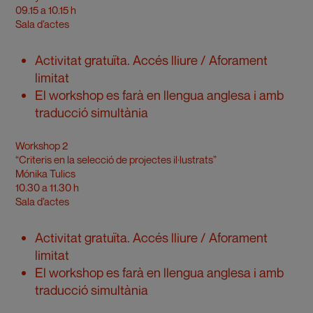
09.15 a 10.15 h
Sala d’actes
Activitat gratuïta. Accés lliure / Aforament
limitat
El workshop es farà en llengua anglesa i amb
traducció simultània
Workshop 2
“Criteris en la selecció de projectes il·lustrats”
Mónika Tulics
10.30 a 11.30 h
Sala d’actes
Activitat gratuïta. Accés lliure / Aforament
limitat
El workshop es farà en llengua anglesa i amb
traducció simultània