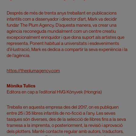
Després de més de trenta anys treballant en publicacions
infantils com a dissenyador i director d’art, Mark va decidir
fundar The Plum Agency. D’aquesta manera, va crear una
agència reconeguda mundialment com un centre creatiu
excepcionalment enriquidor i que dona suport als artistes que
representa. Ponent habitual a universitats i esdeveniments
d’il·lustració, Mark es dedica a compartir la seva experiència i la
de l’agència.
https://theplumagency.com
Mònika Tulics
Editora en cap a l’editorial HVG Könyvek (Hongria)
Treballa en aquesta empresa des del 2017, on es publiquen
entre 25 i 35 llibres infantils de no-ficció a l’any. Les seves
tasques són diverses, des de la selecció de llibres fins a la seva
tramesa a la impremta, o posteriorment, la revisió i aprovació
dels plotters. Manté contacte regular amb autors, traductors,