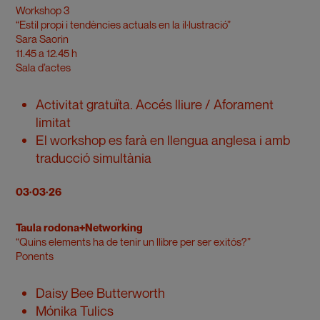
Workshop 3
“Estil propi i tendències actuals en la il·lustració”
Sara Saorin
11.45 a 12.45 h
Sala d’actes
Activitat gratuïta. Accés lliure / Aforament
limitat
El workshop es farà en llengua anglesa i amb
traducció simultània
03·03·26
Taula rodona+Networking
“Quins elements ha de tenir un llibre per ser exitós?”
Ponents
Daisy Bee Butterworth
Mónika Tulics