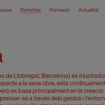
ursos
Portafolis
Formació
Actualitat
a
de Llobregat, Barcelona) és il·lustrador
specte a la seva obra, està contínuamen
però es basa principalment en la creaci
ressar-se a través dels gestos i l'entorn