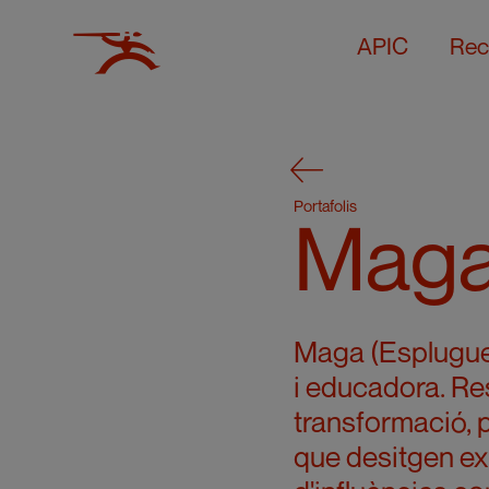
APIC
Rec
Portafolis
Mag
Maga (Esplugues 
i educadora. Re
transformació, 
que desitgen exp