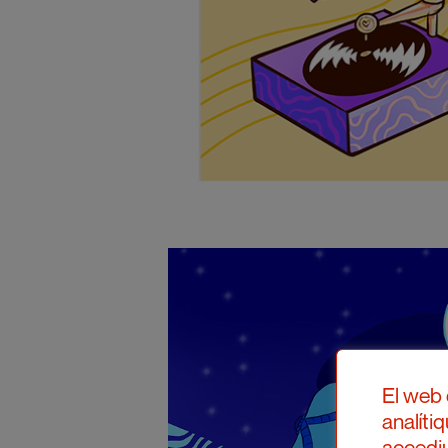
El web 
analíti
accediu