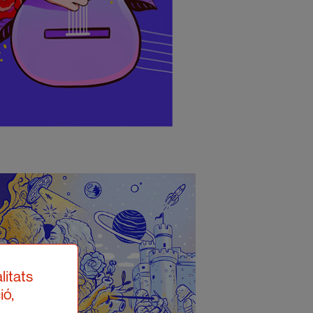
litats
ió,