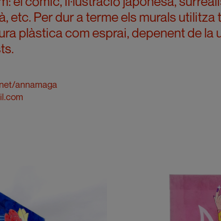
m: el còmic, il·lustració japonesa, surreal
à, etc. Per dur a terme els murals utilitza
tura plàstica com esprai, depenent de la 
ts.
.net/annamaga
il.com