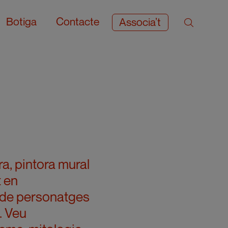
Botiga
Contacte
Associa’t
a, pintora mural
t en
ó de personatges
. Veu