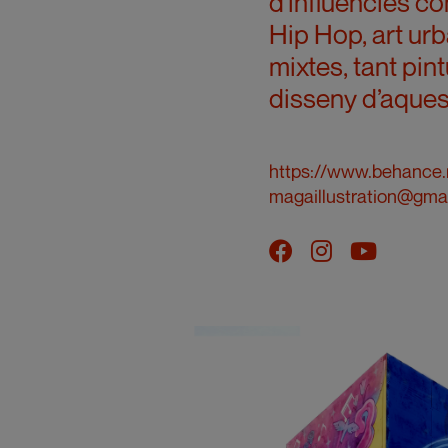
d'influències co
Hip Hop, art urb
mixtes, tant pin
disseny d’aques
https://www.behance
magaillustration@gma