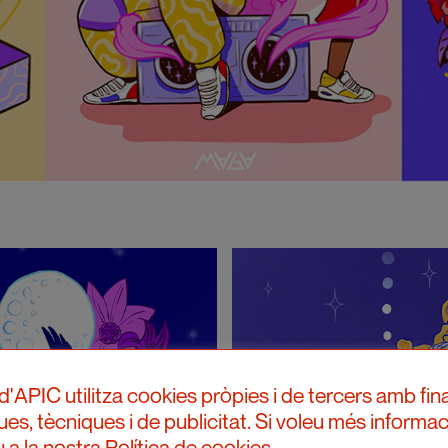
d'APIC utilitza cookies pròpies i de tercers amb fina
ques, tècniques i de publicitat. Si voleu més informac
 a la nostra Política de cookies.