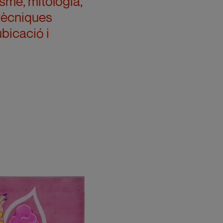
isme, mitologia,
 tècniques
ubicació i