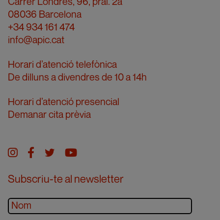
Carrer Londres, 96, pral. 2a
08036 Barcelona
+34 934 161 474
info@apic.cat
Horari d’atenció telefònica
De dilluns a divendres de 10 a 14h
Horari d’atenció presencial
Demanar cita prèvia
Instagram
facebook
twitter
youtube
Subscriu-te al newsletter