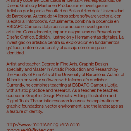
Artista y docente. Licenciada en Bellas Artes, especialidad de
Diseño Gráfico y Máster en Producción e Investigación
Artística por la por la Facultad de Bellas Artes de la Universidad
de Barcelona. Autoría de 14 libros sobre software vectorial con
la editorial Inforbook's. Actualmente, combina la docencia en
ESDAPC Campus Llotja con la práctica e investigación
artística. Como docente, imparte asignaturas de Proyectos en
Diseño Gráfico, Edición, Ilustración y Herramientas digitales. La
investigación artística centra su exploración en fundamentos
gráficos, entorno vectorial, y el paisaje como rasgo de
identidad.
Artist and teacher. Degree in Fine Arts, Graphic Design
specialty and Master in Artistic Production and Research by
the Faculty of Fine Arts of the University of Barcelona. Author of
14 books on vector software with Inforbook's publisher.
Currently, he combines teaching at ESDAPC Campus Llotja
with artistic practice and research. As a teacher, he teaches
courses in Graphic Design Projects, Editing, Illustration and
Digital Tools. The artistic research focuses the exploration on
graphic foundations, vector environment, and the landscape as
a feature of identity.
http://www.montsenoguera.com
mnogue48@xtec.cat