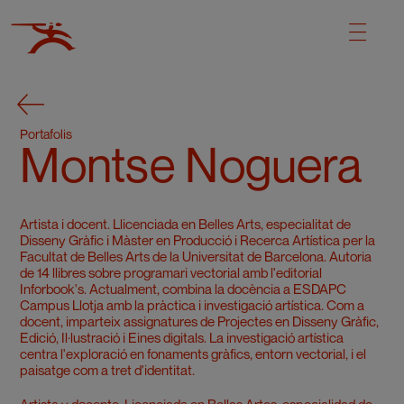
Portafolis
Montse Noguera
Artista i docent. Llicenciada en Belles Arts, especialitat de
Disseny Gràfic i Màster en Producció i Recerca Artística per la
Facultat de Belles Arts de la Universitat de Barcelona. Autoria
de 14 llibres sobre programari vectorial amb l'editorial
Inforbook's. Actualment, combina la docència a ESDAPC
Campus Llotja amb la pràctica i investigació artística. Com a
docent, imparteix assignatures de Projectes en Disseny Gràfic,
Edició, Il·lustració i Eines digitals. La investigació artística
centra l'exploració en fonaments gràfics, entorn vectorial, i el
paisatge com a tret d'identitat.