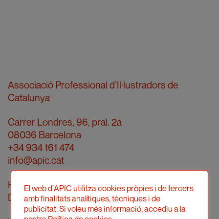
Associació Professional d’Il·lustradors de
Catalunya
Carrer Londres, 96, pral. 2a
08036 Barcelona
+34 934 161 474
info@apic.cat
Horari d’atenció telefònica
El web d'APIC utilitza cookies pròpies i de tercers
De dilluns a divendres de 10 a 14h
amb finalitats analítiques, tècniques i de
publicitat. Si voleu més informació, accediu a la
nostra Política de cookies.