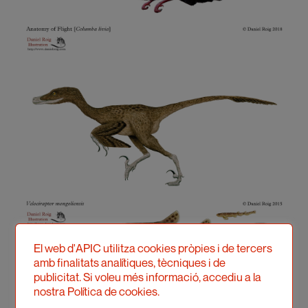
El web d'APIC utilitza cookies pròpies i de tercers
amb finalitats analítiques, tècniques i de
publicitat. Si voleu més informació, accediu a la
nostra Política de cookies.