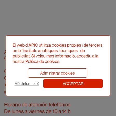
El web d'APIC utilitza cookies pròpies i de tercers
amb finalitats analítiques, tècniques i de
Asociació Professional d'Il·lustradors de
publicitat. Si voleu més informació, accediu a la
Catalunya
nostra Política de cookies.
Calle Londres, 96, pral. 2a
Administrar cookies
08036 Barcelona
ACCEPTAR
Més informació
+34 934 161 474
info@apic.cat
Horario de atención telefónica
De lunes a viernes de 10 a 14 h