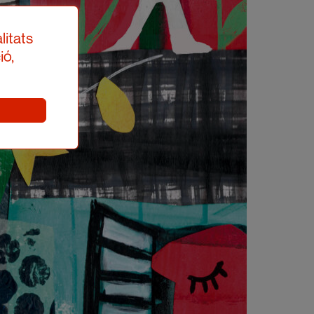
litats
ió,