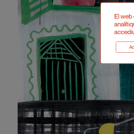
El web 
analíti
accediu
Ad