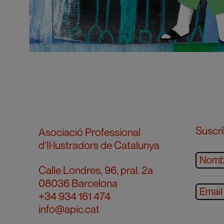
Suscrí
Asociació Professional
d'Il·lustradors de Catalunya
Calle Londres, 96, pral. 2a
08036 Barcelona
+34 934 161 474
info@apic.cat