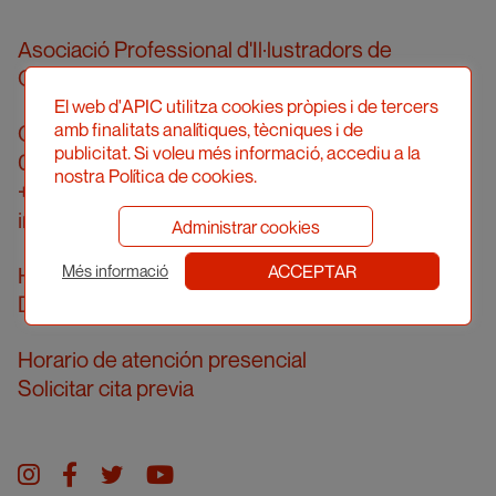
Asociació Professional d'Il·lustradors de
Catalunya
El web d'APIC utilitza cookies pròpies i de tercers
amb finalitats analítiques, tècniques i de
Calle Londres, 96, pral. 2a
publicitat. Si voleu més informació, accediu a la
08036 Barcelona
nostra Política de cookies.
+34 934 161 474
info@apic.cat
Administrar cookies
ACCEPTAR
Horario de atención telefónica
Més informació
De lunes a viernes de 10 a 14 h
Horario de atención presencial
Solicitar cita previa
Instagram
facebook
twitter
youtube