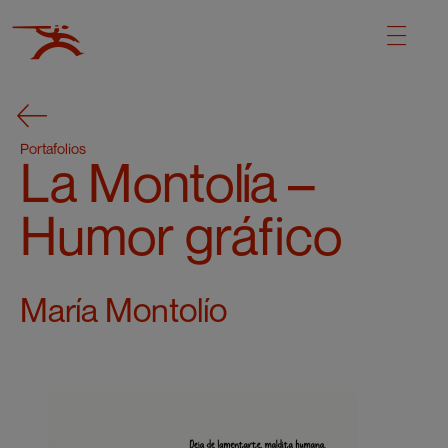
Portafolios
La Montolía –
Humor gráfico
María Montolío