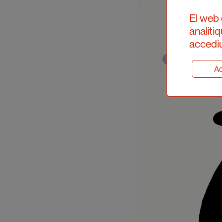
El web 
analíti
accediu
Ad