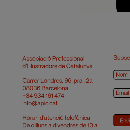
Subscr
Associació Professional
d’Il·lustradors de Catalunya
Carrer Londres, 96, pral. 2a
08036 Barcelona
+34 934 161 474
info@apic.cat
Horari d’atenció telefònica
De dilluns a divendres de 10 a