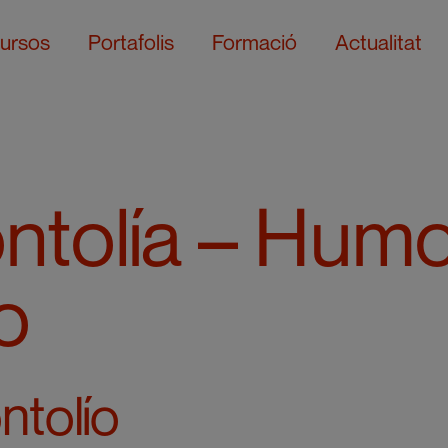
ursos
Portafolis
Formació
Actualitat
ntolía – Hum
o
ntolío