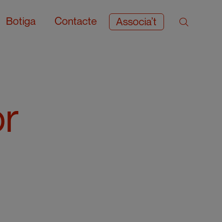
Botiga
Contacte
Associa’t
or