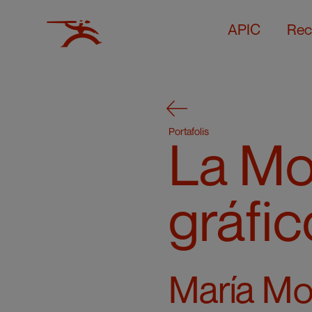
APIC
Rec
Portafolis
La Mo
gráfic
María Mo