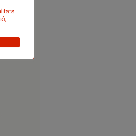
litats
ió,