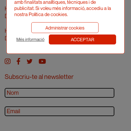
amb finalitats analítiques, tècniques i de
Horari d’atenció telefònica
publicitat. Si voleu més informació, accediu a la
nostra Política de cookies.
De dilluns a divendres de 10 a 14h
Administrar cookies
Horari d’atenció presencial
Demanar cita prèvia
ACCEPTAR
Més informació
Instagram
facebook
twitter
youtube
Subscriu-te al newsletter