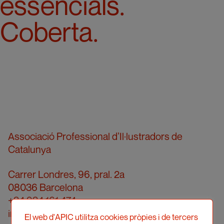
essencials.
Coberta.
Associació Professional d’Il·lustradors de
Catalunya
Carrer Londres, 96, pral. 2a
08036 Barcelona
+34 934 161 474
info@apic.cat
El web d'APIC utilitza cookies pròpies i de tercers