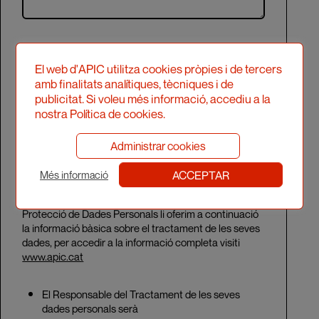
Codi CAPTCHA
El web d'APIC utilitza cookies pròpies i de tercers
amb finalitats analítiques, tècniques i de
publicitat. Si voleu més informació, accediu a la
nostra Política de cookies.
Administrar cookies
Accepto la Llei de
Protecció de dades.
ACCEPTAR
Més informació
Per donar compliment a la legislació vigent sobre
Protecció de Dades Personals li oferim a continuació
la informació
bàsica sobre el tractament de les seves
dades, per accedir a la informació completa visiti
www.apic.cat
El Responsable del Tractament de les seves
dades personals serà