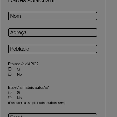
Dades sol·licitant
Ets soci/a d’APIC?
Sí
No
Ets el/la mateix autor/a?
Sí
No
(En aquest cas omplir les dades de l'autor/a)