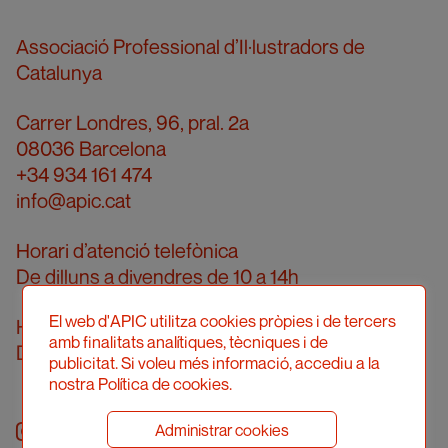
Associació Professional d’Il·lustradors de
Catalunya
Carrer Londres, 96, pral. 2a
08036 Barcelona
+34 934 161 474
info@apic.cat
Horari d’atenció telefònica
De dilluns a divendres de 10 a 14h
El web d'APIC utilitza cookies pròpies i de tercers
Horari d’atenció presencial
amb finalitats analítiques, tècniques i de
Demanar cita prèvia
publicitat. Si voleu més informació, accediu a la
nostra Política de cookies.
Administrar cookies
Instagram
facebook
twitter
youtube