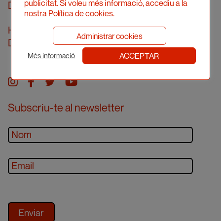
publicitat. Si voleu més informació, accediu a la
De dilluns a divendres de 10 a 14h
nostra Política de cookies.
Horari d’atenció presencial
Administrar cookies
Demanar cita prèvia
ACCEPTAR
Més informació
Instagram
facebook
twitter
youtube
Subscriu-te al newsletter