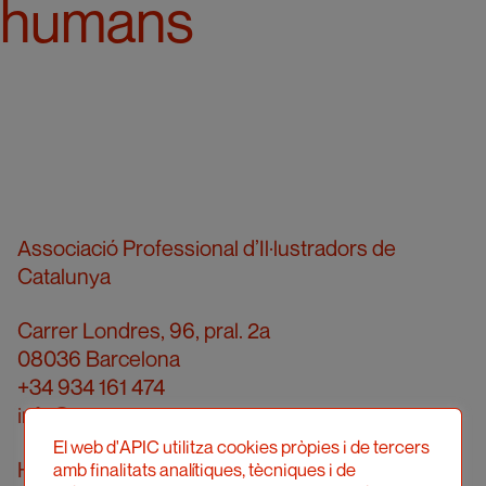
humans
Associació Professional d’Il·lustradors de
Catalunya
Carrer Londres, 96, pral. 2a
08036 Barcelona
+34 934 161 474
info@apic.cat
El web d'APIC utilitza cookies pròpies i de tercers
Horari d’atenció telefònica
amb finalitats analítiques, tècniques i de