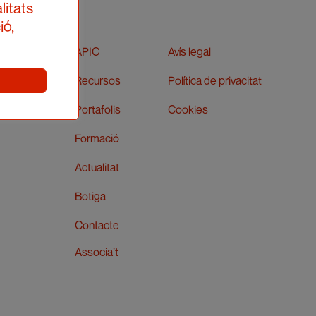
litats
ió,
APIC
Avís legal
Recursos
Política de privacitat
Portafolis
Cookies
Formació
Actualitat
Botiga
Contacte
Associa’t