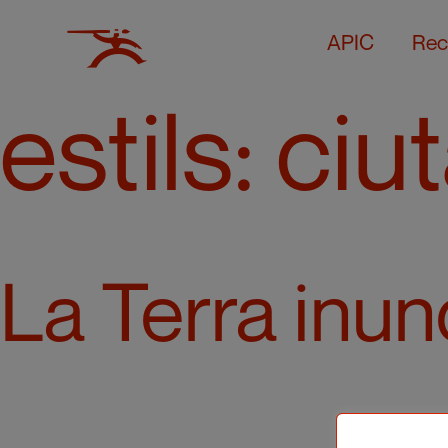
APIC
Rec
estils:
ciu
La Terra inu