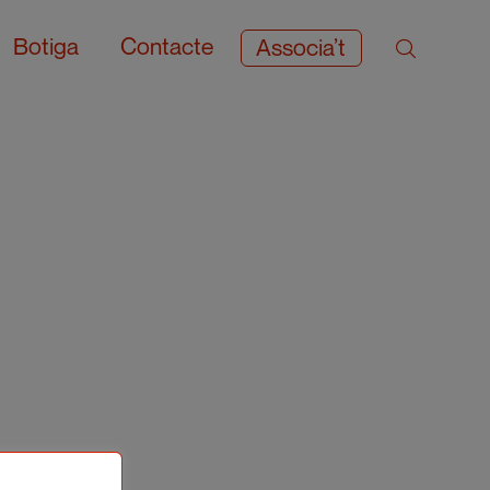
Botiga
Contacte
Associa’t