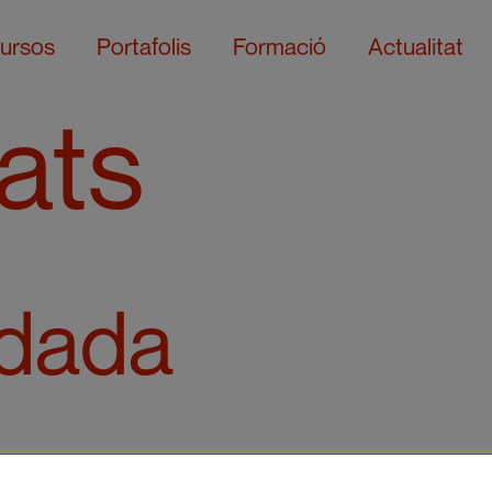
ursos
Portafolis
Formació
Actualitat
tats
ndada