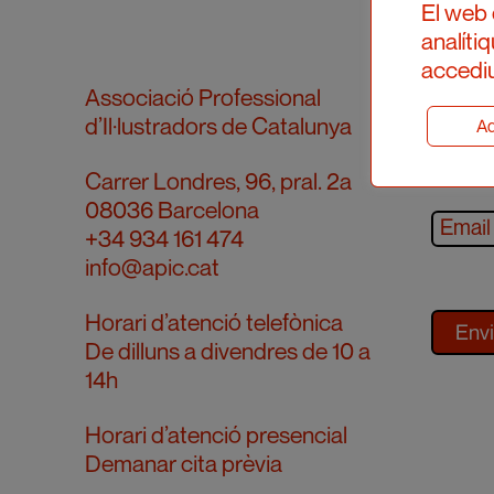
El web 
analíti
accediu
Subscr
Associació Professional
d’Il·lustradors de Catalunya
Ad
Carrer Londres, 96, pral. 2a
08036 Barcelona
+34 934 161 474
info@apic.cat
Horari d’atenció telefònica
De dilluns a divendres de 10 a
14h
Horari d’atenció presencial
Demanar cita prèvia