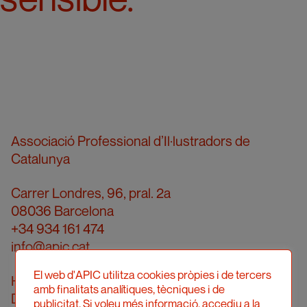
Associació Professional d’Il·lustradors de
Catalunya
Carrer Londres, 96, pral. 2a
08036 Barcelona
+34 934 161 474
info@apic.cat
El web d'APIC utilitza cookies pròpies i de tercers
Horari d’atenció telefònica
amb finalitats analítiques, tècniques i de
De dilluns a divendres de 10 a 14h
publicitat. Si voleu més informació, accediu a la